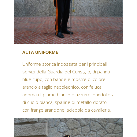
ALTA UNIFORME
Uniforme storica indossata per i principali
servizi della Guardia del Consiglio, di panno
blue cupo, con bande e mostre di colore
arancio a taglio napoleonico, con feluca
adorna di piume bianco e azzurre, bandoliera
di cuoio bianca, spalline di metallo dorato
con frange arancione, sciabola da cavalleria.