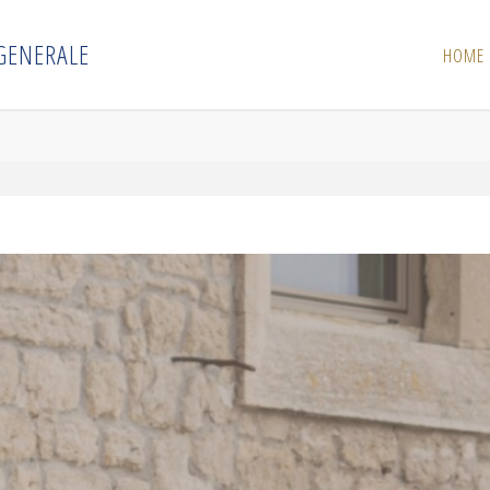
G
E
N
E
R
A
L
E
HOME