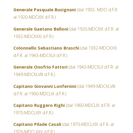
Generale Pasquale Busignani
(dal 1902- MDCI d.F.R.
al 1920-MDCXIX d.F.R.)
Generale Gaetano Belloni
(dal 1920-MDCXIX d.F.R. al
1932-MDCXXXI d.F.R.)
Colonnello Sebastiano Braschi
(dal 1932-MDCXXXI
d.F.R. al 1943-MDCXLII d.F.R.)
Generale Onofrio Fattori
(dal 1943-MDCXLII d.F.R. al
1949-MDCXLVIII d.F.R.)
Capitano Giovanni Lonfernini
(dal 1949-MDCXLVIII
d.F.R. al 1960-MDCLIX d.F.R.)
Capitano Ruggero Righi
(dal 1960-MDCLIX d.F.R. al
1970-MDCLXIX d.F.R.)
Capitano Pilade Casali
(dal 1970-MDCLXIX d.F.R. al
1976-MDCLXXV d.F.R.)