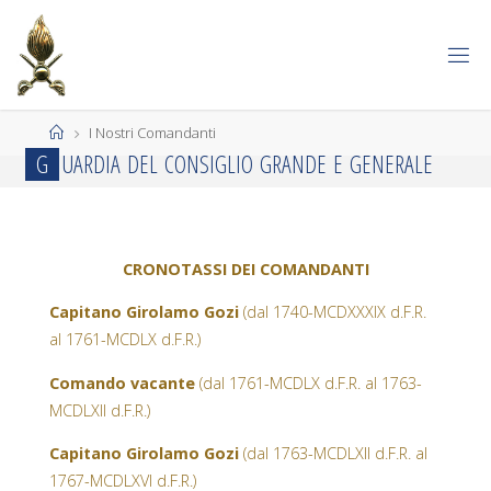
Salta
al
contenuto
Home
I Nostri Comandanti
G
U
A
R
D
I
A
D
E
L
C
O
N
S
I
G
L
I
O
G
R
A
N
D
E
E
G
E
N
E
R
A
L
E
CRONOTASSI DEI COMANDANTI
Capitano Girolamo Gozi
(dal 1740-MCDXXXIX d.F.R.
al 1761-MCDLX d.F.R.)
Comando vacante
(dal 1761-MCDLX d.F.R. al 1763-
MCDLXII d.F.R.)
Capitano Girolamo Gozi
(dal 1763-MCDLXII d.F.R. al
1767-MCDLXVI d.F.R.)