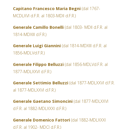
Capitano Francesco Maria Begni
(dal 1767-
MCDLXVI d.F.R. al 1803-MDII d.F.R.)
Generale Camillo Bonelli
(dal 1803- MDII d.F.R. al
1814-MDXIII d.F.R.)
Generale Luigi Giannini
(dal 1814-MDXIII d.F.R. al
1856-MDLVd.F.R.)
Generale Filippo Belluzzi
(dal 1856-MDLVd.F.R. al
1877-MDLXXVI d.F.R.)
Generale Settimio Belluzzi
(dal 1877-MDLXXVI d.F.R.
al 1877-MDLXXVI d.F.R.)
Generale Gaetano Simoncini
(dal 1877-MDLXXVI
d.F.R. al 1882-MDLXXXI d.F.R.)
Generale Domenico Fattori
(dal 1882-MDLXXXI
d.F.R. al 1902- MDCI d.F.R.)